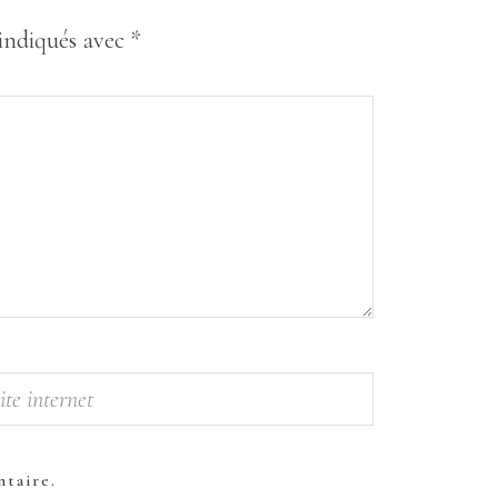
 indiqués avec
*
taire.