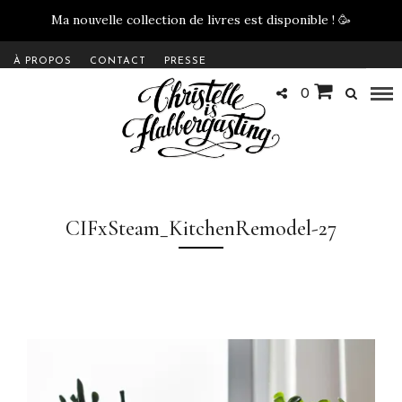
Ma nouvelle collection de livres est disponible !
🥳
À PROPOS
CONTACT
PRESSE
0
CIFxSteam_KitchenRemodel-27