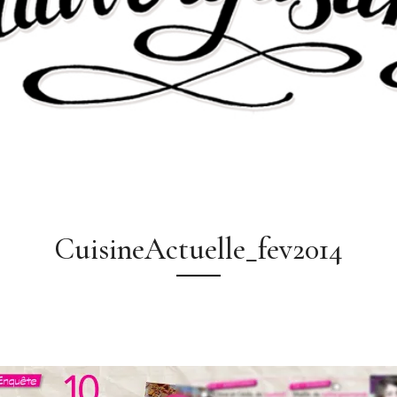
CuisineActuelle_fev2014