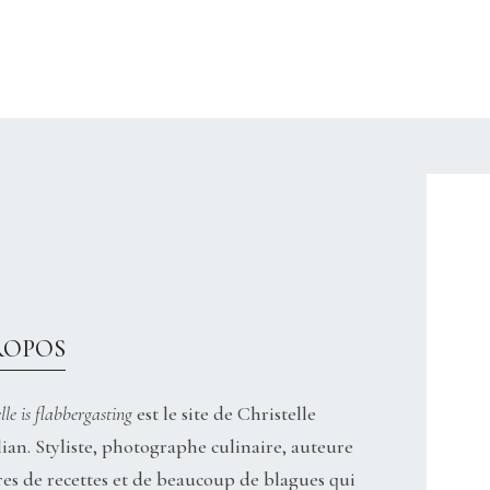
CHRISTELLEROCKS
ROPOS
lle is flabbergasting
est le site de Christelle
ian. Styliste, photographe culinaire, auteure
res de recettes et de beaucoup de blagues qui