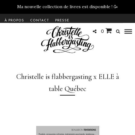
Ma nouvelle collection de livres est disponible !
🥳
À PROPOS
CONTACT
PRESSE
0
Christelle is flabbergasting x ELLE à
table Québec