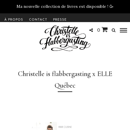
Ma nouvelle collection de livres est disponible !
🥳
À PROPOS
CONTACT
PRESSE
0
Christelle is flabbergasting x ELLE
Québec