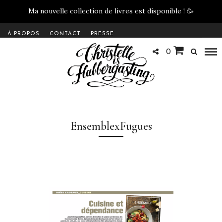
Ma nouvelle collection de livres est disponible !
🥳
À PROPOS
CONTACT
PRESSE
0
EnsemblexFugues