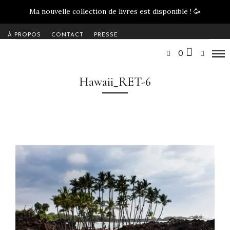
Ma nouvelle collection de livres est disponible !
🥳
À PROPOS
CONTACT
PRESSE
0
Hawaii_RET-6