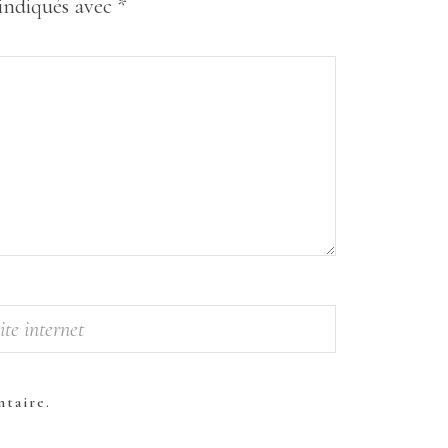
 indiqués avec
*
taire.