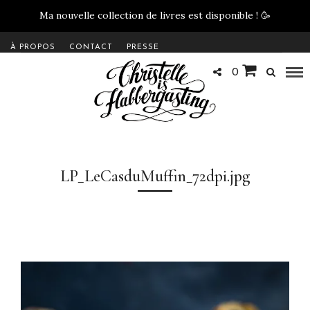
Ma nouvelle collection de livres est disponible !
🥳
À PROPOS
CONTACT
PRESSE
0
LP_LeCasduMuffin_72dpi.jpg