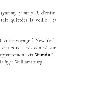
(yummy yummy !)
, d’enfin
ait quittées la veille ! ;)
e), votre voyage à New York
cru 2013… très centré sur
 appartement via
Wimdu
*…
 la
hype
Williamsburg.