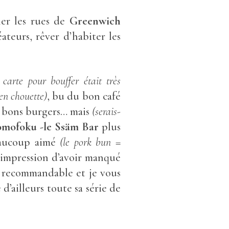
ner les rues de
Greenwich
ateurs, rêver d’habiter les
 carte pour bouffer était très
ien chouette)
, bu du bon café
s bons burgers… mais
(serais-
mofoku -le Ssäm Bar
plus
eaucoup aimé
(le pork bun =
 l’impression d’avoir manqué
 recommandable et je vous
’ailleurs toute sa série de