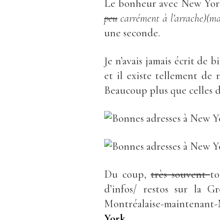
Le bonheur avec New York
peu
carrément à l’arrache)(mai
une seconde.
Je n’avais jamais écrit de b
et il existe tellement de
Beaucoup plus que celles d
Du coup,
très souvent
to
d’infos/ restos sur la G
Montréalaise-maintenant-
York
.