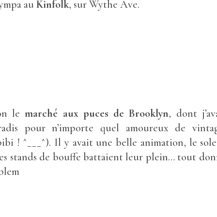
sympa au
Kinfolk
, sur Wythe Ave.
ion le
marché aux puces de Brooklyn
, dont j’a
is pour n’importe quel amoureux de vintage
bibi ! ^___^). Il y avait une belle animation, le sole
les stands de bouffe battaient leur plein… tout don
oblem