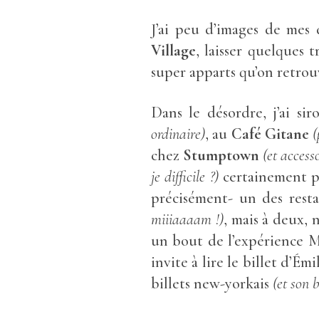
J’ai peu d’images de mes
Village
, laisser quelques 
super apparts qu’on retrou
Dans le désordre, j’ai s
ordinaire)
, au
Café Gitane
(
chez
Stumptown
(et access
je difficile ?)
certainement 
précisément- un des rest
miiiaaaam !)
, mais à deux, 
un bout de l’expérience 
invite à lire le billet d’Ém
billets new-yorkais
(et son b