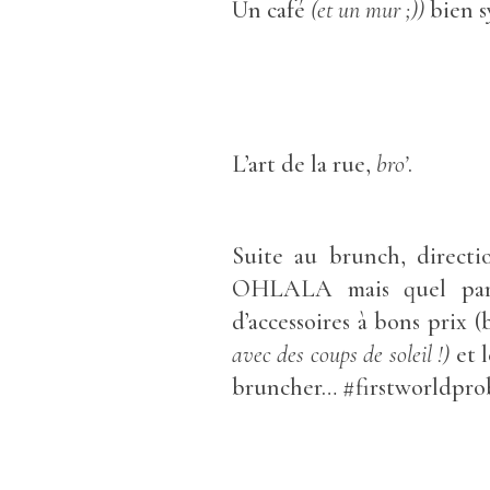
Un café
(et un mur ;))
bien 
L’art de la rue,
bro’
.
Suite au brunch, direct
OHLALA mais quel parad
d’accessoires à bons prix (
avec des coups de soleil !)
et 
bruncher… #firstworldpr