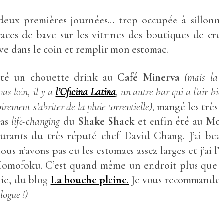
 deux premières journées… trop occupée à sillon
traces de bave sur les vitrines des boutiques de cré
ve dans le coin et remplir mon estomac.
iroté un chouette drink au
Café Minerva
(mais la
pas loin, il y a
l’Oficina Latina
, un autre bar qui a l’air b
oirement s’abriter de la pluie torrentielle)
, mangé les trè
pas
life-changing
du
Shake Shack
et enfin été au
Mo
aurants du très réputé chef David Chang. J’ai b
nous n’avons pas eu les estomacs assez larges et j’ai
Momofoku. C’est quand même un endroit plus que
ilie, du blog
La bouche pleine
.
Je vous recommande d
logue !)