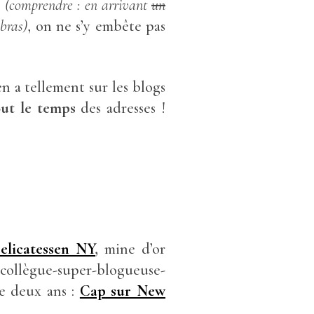
»
(comprendre : en arrivant
un
bras)
, on ne s’y embête pas
 en a tellement sur les blogs
out le temps
des adresses !
elicatessen NY
,
mine d’or
collègue-super-blogueuse-
e deux ans :
Cap sur New