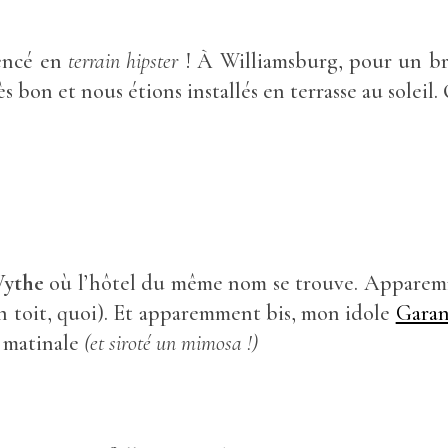
encé en
terrain hipster
! À Williamsburg, pour un b
rès bon et nous étions installés en terrasse au solei
Wythe
où l’hôtel du même nom se trouve. Apparemm
n toit, quoi). Et apparemment bis, mon idole
Garan
e matinale
(et siroté un mimosa !)