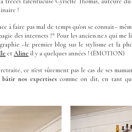
la trèèès talentueuse Cyrielle Thomas, auteure d
inaire !
ce à faire pas mal de temps qu'on se connait– mêm
magie des internets !* Pour les ancien.ne.s qui me l
raphie –le premier blog sur le stylisme et la phot
lle
et
Aline
il y a quelques années ! (ÉMOTION)
 retraite, ce n'est sûrement pas le cas de ses mama
à
bâtir nos expertises
comme on dit, en tant q