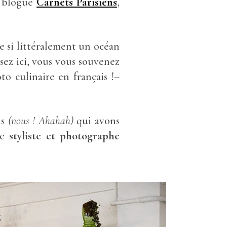
u blogue
Carnets Parisiens
,
e si littéralement un océan
isez ici, vous vous souvenez
o culinaire en français !–
ns
(nous ! Ahahah)
qui avons
ue
styliste et photographe