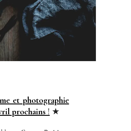
isme et photographie
vril prochains
!
★