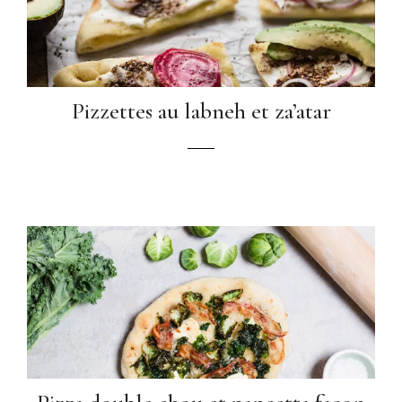
Pizzettes au labneh et za’atar