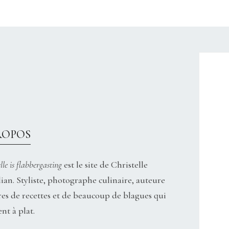
CHRISTELLEROCKS
ROPOS
lle is flabbergasting
est le site de Christelle
ian. Styliste, photographe culinaire, auteure
res de recettes et de beaucoup de blagues qui
nt à plat.