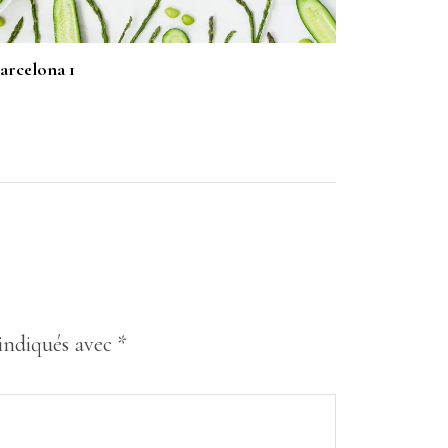
arcelona 1
 indiqués avec
*