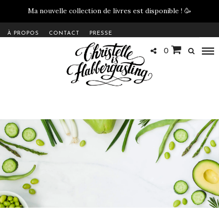
Ma nouvelle collection de livres est disponible !
🥳
À PROPOS
CONTACT
PRESSE
0