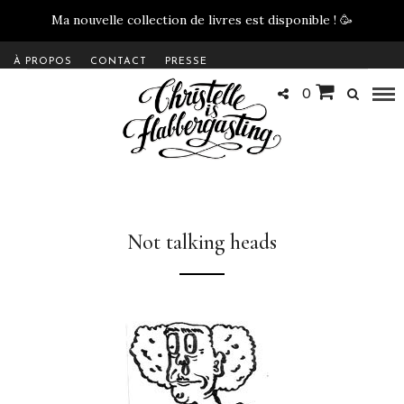
Ma nouvelle collection de livres est disponible !
🥳
À PROPOS
CONTACT
PRESSE
0
Not talking heads