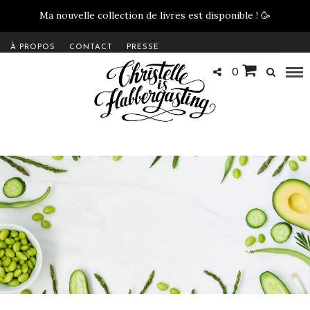
Ma nouvelle collection de livres est disponible !
🥳
À PROPOS
CONTACT
PRESSE
0