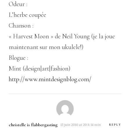
Odeur :
L’herbe coupée
Chanson :
« Harvest Moon » de Neil Young (je la joue
maintenant sur mon ukulele!)
Blogue :
Mint (design|art|fashion)
http://www.mintdesignblog.com/
christelle is flabbergasting
15 juin 2010 at 20 h 14 min
REPLY