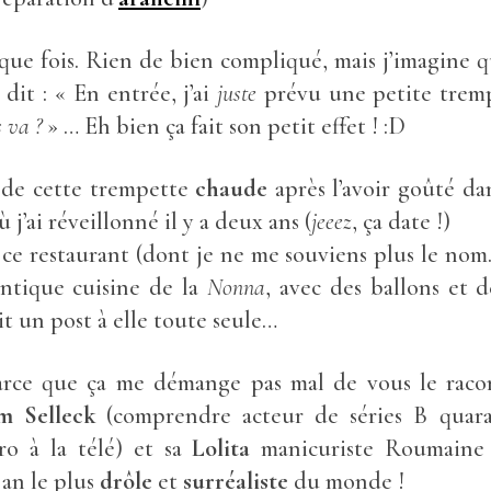
aque fois. Rien de bien compliqué, mais j’imagine 
dit : « En entrée, j’ai
juste
prévu une petite tremp
 va ?
» … Eh bien ça fait son petit effet ! :D
 de cette trempette
chaude
après l’avoir goûté da
j’ai réveillonné il y a deux ans (
jeeez
, ça date !)
 ce restaurant (dont je ne me souviens plus le nom
entique cuisine de la
Nonna
, avec des ballons et 
it un post à elle toute seule…
arce que ça me démange pas mal de vous le rac
m Selleck
(comprendre acteur de séries B quara
o à la télé) et sa
Lolita
manicuriste Roumaine 
 an le plus
drôle
et
surréaliste
du monde !