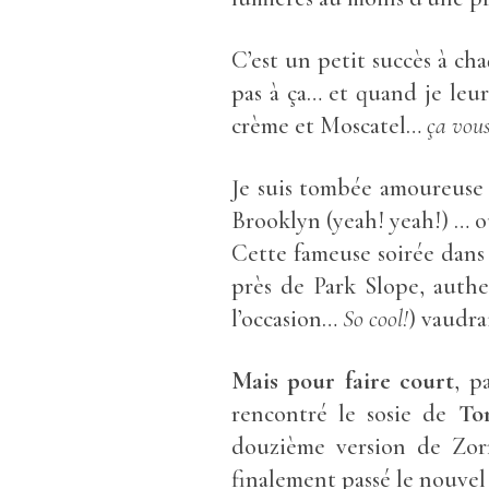
C’est un petit succès à ch
pas à ça… et quand je leur 
crème et Moscatel…
ça vous
Je suis tombée amoureuse
Brooklyn (yeah! yeah!) … où 
Cette fameuse soirée dans
près de Park Slope, auth
l’occasion…
So cool!
) vaudra
Mais pour faire court
, p
rencontré le sosie de
To
douzième version de Zorr
finalement passé le nouvel