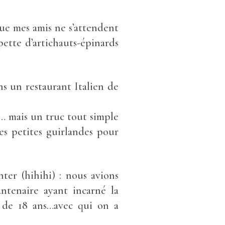
que mes amis ne s’attendent
ette d’artichauts-épinards
ns un restaurant Italien de
… mais un truc tout simple
des petites guirlandes pour
onter
(hihihi)
: nous avions
ntenaire ayant incarné la
de 18 ans…avec qui on a