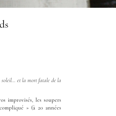
rds
soleil… et la mort fatale de la
ros improvisés, les soupers
uc-compliqué » (à 20 années