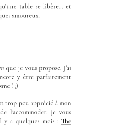
qu’une table se libère… et
miques amoureux.
yn
que je vous propose. J’ai
encore y être parfaitement
isme !
;)
est trop peu apprécié à mon
s de l’accommoder, je vous
l y a quelques mois :
The