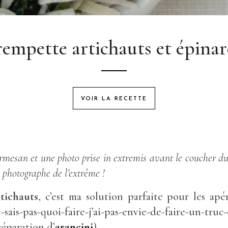
empette artichauts et épina
VOIR LA RECETTE
mesan et une photo prise in extremis avant le coucher du 
= photographe de l’extrême !
tichauts
, c’est ma solution parfaite pour les apé
-sais-pas-quoi-faire-j’ai-pas-envie-de-faire-un-tr
éparation d’
arancini
)