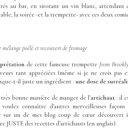
és au bar, en sirotant un vin blanc, attendant 
 table, la soirée -et la trempette- avec ces deux co
Le mélange poêlé et recouvert de fromage
rprétation
de cette fameuse trempette
from Brookl
aveurs tant appréciées (même si je ne crois pas 
nque-t-il juste un ingrédient :
une dose de surréal
ne très bonne manière de manger de l’
artichaut
: il 
us voulez connaître d’autres merveilleuses façon
ur sur un de mes blog coup de cœur découvert i
ec JUSTE des recettes d’artichauts (en anglais).