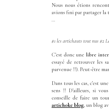
Nous nous étions rencontr
avions fini par partager la
…
#1 les artichauts tout nus #2 
C’est donc une
libre inte
essayé de retrouver les s
parvenue !!). Peut-être ma
Dans tous les cas, c’est u
sens !! D’ailleurs, si vo
conseille de faire un to
artichoke blog
,
un blog av