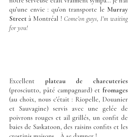
notre serveuse était vraiment sympa… je n’ai
qu’une envie : qu’on transporte le
Murray
Street
à Montréal !
Come’on guys, I’m waiting
for you!
Excellent
plateau de charcuteries
(prosciutto, pâté campagnard) et
fromages
(au choix, nous c’était : Riopelle, Douanier
et Sauvagine) servis avec une gelée de
poivrons rouges et ail grillés, un confit de
baies de Saskatoon, des raisins confits et les
crostinis maisons… À se damner !