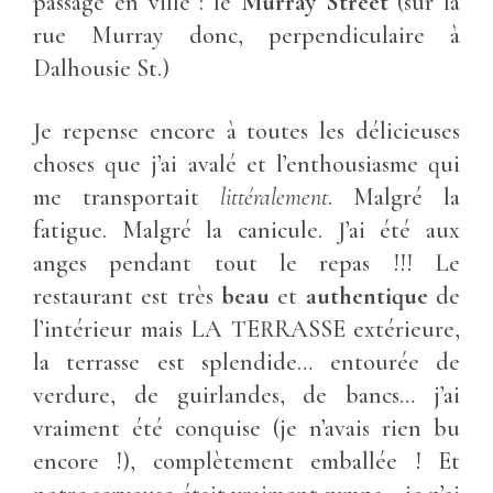
passage en ville : le
Murray Street
(sur la
rue Murray donc, perpendiculaire à
Dalhousie St.)
Je repense encore à toutes les délicieuses
choses que j’ai avalé et l’enthousiasme qui
me transportait
littéralement
. Malgré la
fatigue. Malgré la canicule. J’ai été aux
anges pendant tout le repas !!! Le
restaurant est très
beau
et
authentique
de
l’intérieur mais LA TERRASSE extérieure,
la terrasse est splendide… entourée de
verdure, de guirlandes, de bancs… j’ai
vraiment été conquise (je n’avais rien bu
encore !), complètement emballée ! Et