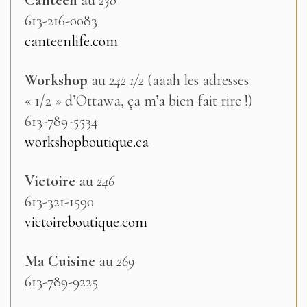
Canteen
au
238
613-216-0083
canteenlife.com
Workshop
au
242 1/2
(aaah les adresses
« 1/2 » d’Ottawa, ça m’a bien fait rire !)
613-789-5534
workshopboutique.ca
Victoire
au
246
613-321-1590
victoireboutique.com
Ma Cuisine
au
269
613-789-9225