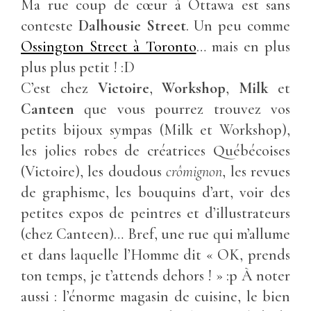
Ma rue coup de cœur à Ottawa est sans
conteste
Dalhousie Street
. Un peu comme
Ossington Street à Toronto
… mais en plus
plus plus petit ! :D
C’est chez
Victoire
,
Workshop
,
Milk
et
Canteen
que vous pourrez trouvez vos
petits bijoux sympas (Milk et Workshop),
les jolies robes de créatrices Québécoises
(Victoire), les doudous
crômignon
, les revues
de graphisme, les bouquins d’art, voir des
petites expos de peintres et d’illustrateurs
(chez Canteen)… Bref, une rue qui m’allume
et dans laquelle l’Homme dit « OK, prends
ton temps, je t’attends dehors ! » :p À noter
aussi : l’énorme magasin de cuisine, le bien