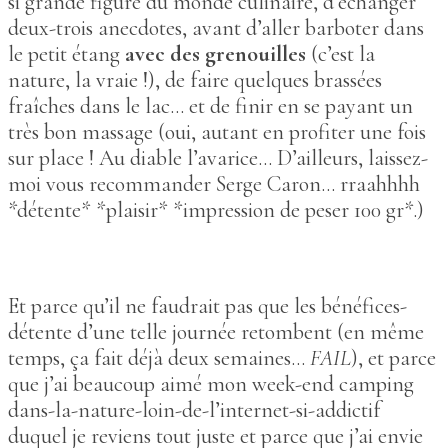
si grande figure du monde culinaire, d’échanger
deux-trois anecdotes, avant d’aller barboter dans
le petit étang
avec des grenouilles
(c’est la
nature, la vraie !), de faire quelques brassées
fraîches dans le lac… et de finir en se payant un
très bon massage (oui, autant en profiter une fois
sur place ! Au diable l’avarice… D’ailleurs, laissez-
moi vous recommander Serge Caron… rraahhhh
*détente* *plaisir* *impression de peser 100 gr*.)
Et parce qu’il ne faudrait pas que les bénéfices-
détente d’une telle journée retombent (en même
temps, ça fait déjà deux semaines…
FAIL
), et parce
que j’ai beaucoup aimé mon week-end camping
dans-la-nature-loin-de-l’internet-si-addictif
duquel je reviens tout juste et parce que j’ai envie