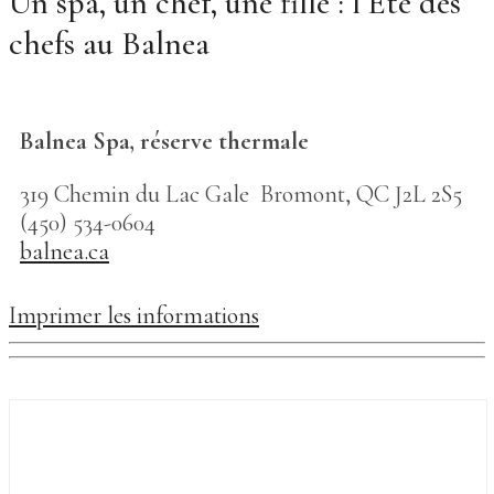
Un spa, un chef, une fille : l’Été des
chefs au Balnea
Balnea Spa, réserve thermale
319 Chemin du Lac Gale Bromont, QC J2L 2S5
(450) 534-0604
balnea.ca
Imprimer les informations