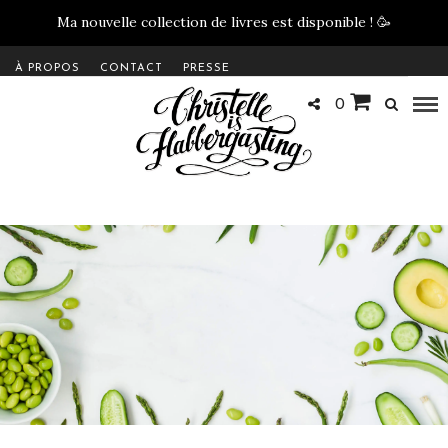
Ma nouvelle collection de livres est disponible !
🥳
À PROPOS
CONTACT
PRESSE
0