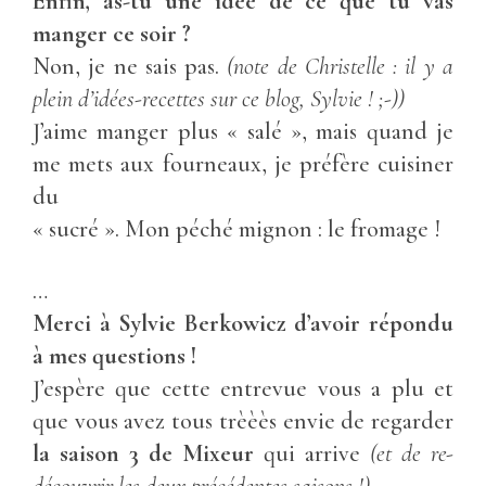
Enfin, as-tu une idée de ce que tu vas
manger ce soir ?
Non, je ne sais pas.
(note de Christelle : il y a
plein d’idées-recettes sur ce blog, Sylvie ! ;-))
J’aime manger plus « salé », mais quand je
me mets aux fourneaux, je préfère cuisiner
du
« sucré ». Mon péché mignon : le fromage !
…
Merci à Sylvie Berkowicz d’avoir répondu
à mes questions !
J’espère que cette entrevue vous a plu et
que vous avez tous trèèès envie de regarder
la saison 3 de Mixeur
qui arrive
(et de re-