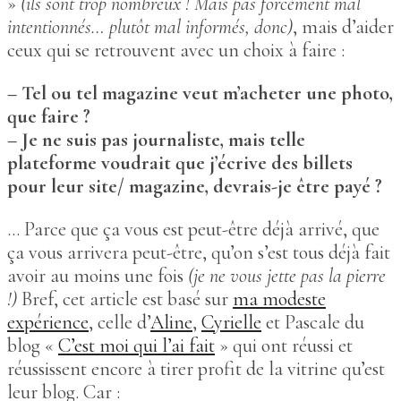
»
(ils sont trop nombreux ! Mais pas forcément mal
intentionnés… plutôt mal informés, donc)
, mais d’aider
ceux qui se retrouvent avec un choix à faire :
– Tel ou tel magazine veut m’acheter une photo,
que faire ?
– Je ne suis pas journaliste, mais telle
plateforme voudrait que j’écrive des billets
pour leur site/ magazine, devrais-je être payé ?
… Parce que ça vous est peut-être déjà arrivé, que
ça vous arrivera peut-être, qu’on s’est tous déjà fait
avoir au moins une fois
(je ne vous jette pas la pierre
!)
Bref, cet article est basé sur
ma modeste
expérience
, celle d’
Aline
,
Cyrielle
et Pascale du
blog «
C’est moi qui l’ai fait
» qui ont réussi et
réussissent encore à tirer profit de la vitrine qu’est
leur blog. Car :