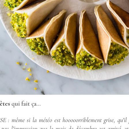
êtes
qui fait ça…
me si la météo est hooooorriblement grise, qu’il pl
i pas l’impression que le mois de décembre est arrivé, e