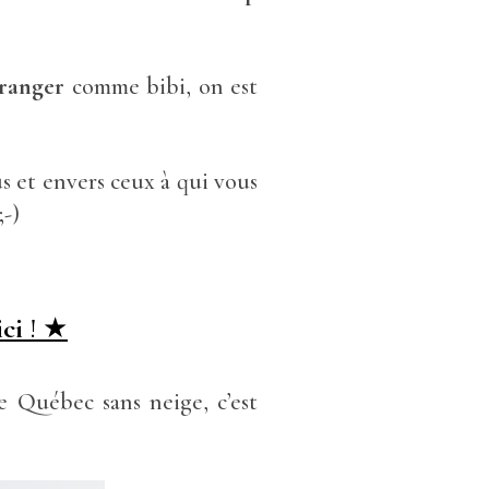
oranger
comme bibi, on est
us et envers ceux à qui vous
;-)
ici
! ★
Le Québec sans neige, c’est