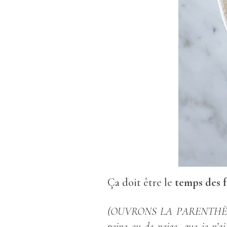
Ça doit être le
temps des f
(OUVRONS LA PARENTHÈSE : mê
peine eu de neige, que je n’a