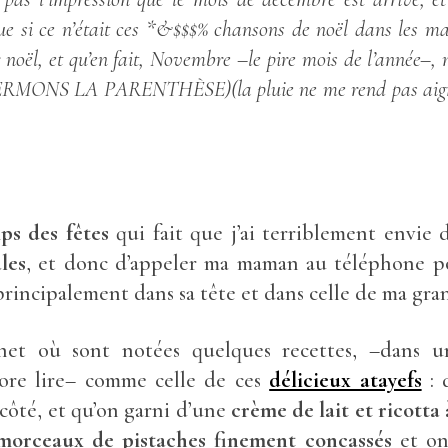
ue si ce n’était ces *&$$$% chansons de noël dans les mag
 noël, et qu’en fait, Novembre –le pire mois de l’année–, n
- FERMONS LA
PARENTHÈSE
)
(la pluie ne me rend pas aig
ps des fêtes
qui fait que j’ai terriblement envi
les
, et donc d’appeler ma maman au téléphone po
 principalement dans sa tête et dans celle de ma gr
rnet où sont notées quelques recettes, –dans u
ore lire– comme celle de ces
délicieux atayefs
: 
côté, et qu’on garni d’une
crème de lait et ricotta 
morceaux de pistaches finement concassés
et on