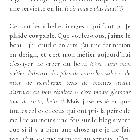
une serviette en lin
(voir image plus haut!
?
)
Ce sont les « belles images » qui font ça.
Je
plaide coupable.
Que voulez-vous,
j’aime le
beau
: j’ai étudié en arts, j’ai une formation
en design, et c’est mon métier aujourd’hui
d’essayer de créer du beau
(c’est aussi mon
métier d’abattre des piles de vaisselles sales et de
rater de nombreux tests de recettes avant
d’arriver au bon résultat !- c’est moins glamour
tout de suite, hein ?)
Mais j’ose espérer que
toutes celles et ceux qui ont pris la peine de
me lire au moins une fois sur le blog savent
que si il y a bien une chose que je ne fais
pas, c’est de me prendre au sérieux. C’est