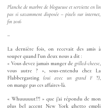
Planche de marbre de blogueuse et serviette en lin
pas si savamment disposée – pixels sur internet,
fin 2016
–
La dernière fois, on recevait des amis à
souper quand l’un deux nous a dit :
« Vous devez jamais manger de
grilled-cheese
,
vous autre ? », sous-entendu chez La
Flabbergasting
(oui avec un grand F
?
)
,
on mange pas ces affaires-là.
« Whuuuuut!?! » que j’ai répondu de mon
plus bel accent New York ghetto empli