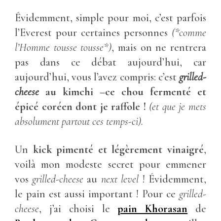
Évidemment, simple pour moi, c’est parfois
l’Everest pour certaines personnes
(*comme
l’Homme tousse tousse*)
, mais on ne rentrera
pas dans ce débat aujourd’hui, car
aujourd’hui, vous l’avez compris: c’est
grilled-
cheese
au kimchi –ce chou fermenté et
épicé coréen dont je raffole !
(et que je mets
absolument partout ces temps-ci).
Un
kick pimenté et légèrement vinaigré
,
voilà mon modeste secret pour emmener
vos
grilled-cheese
au
next level
! Évidemment,
le pain est aussi important ! Pour ce
grilled-
cheese
, j’ai choisi le
pain Khorasan
de