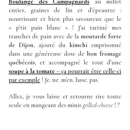
Boulange des Campagnards
au millet
entier, graines de lin et d’épeautre :
nourrissant et bien plus savoureux que le
« p’tit pain blanc » ! J’ai tartiné mes
tranches de pain avec de la
moutarde forte
de Dijon
, ajouté du
kimchi
emprisonné
dans une généreuse dose de
bon fromage
québécois
,
et accompagné le tout d’une
soupe à la tomate
– ça pourrait être celle-ci
par exemple
! Je. ne. m’en. lasse. pas.
Allez, je vous laisse et retourne rire toute
seule en mangeant des minis
grilled-cheese
! ?