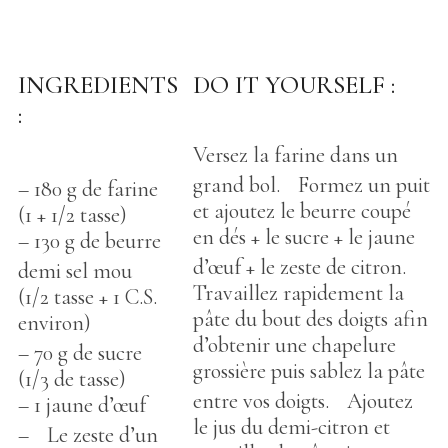
INGREDIENTS
DO IT YOURSELF :
:
Versez la farine dans un
grand bol. Formez un puit
– 180 g de farine
et ajoutez le beurre coupé
(1 + 1/2 tasse)
en dés + le sucre + le jaune
– 130 g de beurre
d’œuf + le zeste de citron.
demi sel mou
Travaillez rapidement la
(1/2 tasse + 1 C.S.
pâte du bout des doigts afin
environ)
d’obtenir une chapelure
– 70 g de sucre
grossière puis sablez la pâte
(1/3 de tasse)
entre vos doigts. Ajoutez
– 1 jaune d’œuf
le jus du demi-citron et
– Le zeste d’un