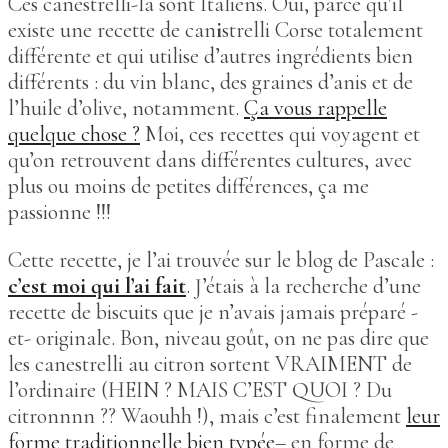
Ces canestrelli-là sont Italiens. Oui, parce qu’il
existe une recette de can
i
strelli Corse totalement
différente et qui utilise d’autres ingrédients bien
différents : du vin blanc, des graines d’anis et de
l’huile d’olive, notamment.
Ça vous rappelle
quelque chose ?
Moi, ces recettes qui voyagent et
qu’on retrouvent dans différentes cultures, avec
plus ou moins de petites différences, ça me
passionne !!!
Cette recette, je l’ai trouvée sur le blog de Pascale :
c’est moi qui l’ai fait
. J’étais à la recherche d’une
recette de biscuits que je n’avais jamais préparé -
et- originale. Bon, niveau goût, on ne pas dire que
les canestrelli au citron sortent VRAIMENT de
l’ordinaire (HEIN ? MAIS C’EST QUOI ? Du
citronnnn ?? Waouhh !), mais c’est finalement
leur
forme traditionnelle bien typée
– en forme de