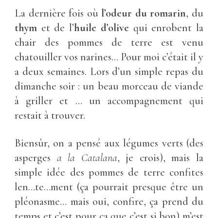
La dernière fois où
l’odeur du romarin
, du
thym
et de l’
huile d’olive
qui enrobent la
chair des pommes de terre est venu
chatouiller vos narines… Pour moi c’était il y
a deux semaines. Lors d’un simple repas du
dimanche soir : un beau morceau de viande
à griller et … un accompagnement qui
restait à trouver.
Biensûr, on a pensé aux légumes verts (des
asperges
a la Catalana
, je crois), mais la
simple idée des pommes de terre confites
len…te…ment (ça pourrait presque être un
pléonasme… mais oui, confire, ça prend du
temps et c’est pour ça que c’est si bon) m’est