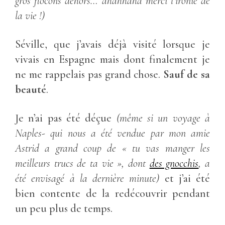
gros flocons dehors… ahahhaha merci l’ironie de
la vie !)
Séville, que j’avais déjà visité lorsque je
vivais en Espagne mais dont finalement je
ne me rappelais pas grand chose.
Sauf de sa
beauté
.
Je n’ai pas été déçue
(même si un voyage à
Naples- qui nous a été vendue par mon amie
Astrid a grand coup de « tu vas manger les
meilleurs trucs de ta vie », dont
des gnocchis
, a
été envisagé à la dernière minute)
et j’ai été
bien contente de la redécouvrir pendant
un peu plus de temps.