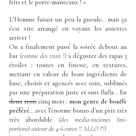
frits et le porte-manteaux ! »
L’Homme faisait un peu la gueule… mais ça
s’est vite arrangé en voyant les assiettes
arriver !
On a finalement passé la soirée debout au
bar
(comme des vrais !)
à déguster des tapas 3
étoiles : toutes en finesse, en textures,
mettant en valeur de bons ingrédients de
base, choisis et agencés avec soin, sublimés
par une préparation juste et sans flafla… En
deux
trois
cinq mots :
mon genre de bouffe
préféré
… avec l’énorme bonus d’un prix très
très abordable
(des media-raciones (mi-
portions) autour de 4-6 euros !! ALLO ?!!)