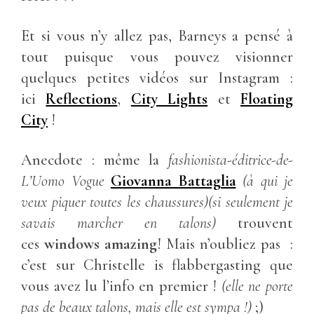
Et si vous n’y allez pas, Barneys a pensé à
tout puisque vous pouvez visionner
quelques petites vidéos sur Instagram :
ici
Reflections
,
City Lights
et
Floating
City
!
Anecdote : même la
fashionista-éditrice-de-
L’Uomo Vogue
Giovanna Battaglia
(à qui je
veux piquer toutes les chaussures)(si seulement je
savais marcher en talons)
trouvent
ces
windows amazing
! Mais n’oubliez pas :
c’est sur Christelle is flabbergasting que
vous avez lu l’info en premier !
(elle ne porte
pas de beaux talons, mais elle est sympa !)
;)