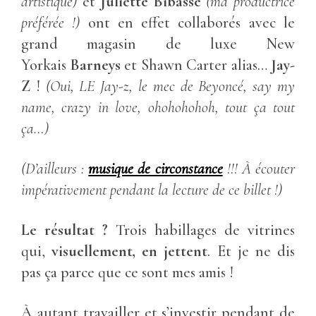
artistique)
et
Juliette Bibasse
(ma productrice
préférée !)
ont en effet collaborés avec le
grand magasin de luxe New
Yorkais
Barneys
et Shawn Carter alias…
Jay-
Z
!
(Oui, LE Jay-z, le mec de Beyoncé, say my
name, crazy in love, ohohohohoh, tout ça tout
ça…)
(D’ailleurs :
musique de circonstance
!!! À écouter
impérativement pendant la lecture de ce billet !)
Le résultat ?
Trois habillages de vitrines
qui,
visuellement, en jettent
. Et je ne dis
pas ça parce que ce sont mes amis !
À autant travailler et s’investir pendant de