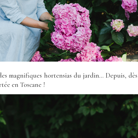
es magnifiques hortensias du jardin… Depuis, dès q
rtée en Toscane !