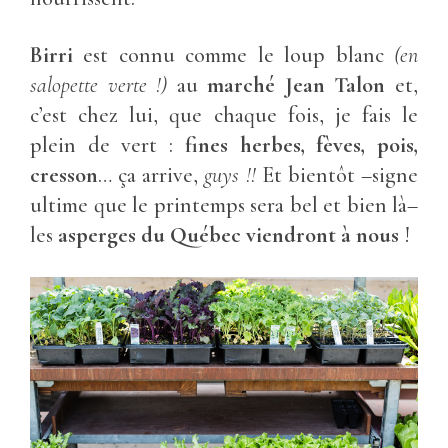
Birri
est connu comme le loup blanc
(en
salopette verte !)
au
marché Jean Talon
et,
c’est chez lui, que chaque fois, je fais le
plein de vert :
fines herbes, fèves, pois,
cresson
… ça arrive,
guys !!
Et bientôt –signe
ultime que le printemps sera bel et bien là–
les
asperges du Québec viendront à nous
!