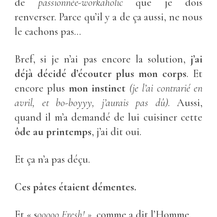
de
passionnée-workaholic
que je dois
renverser. Parce qu’il y a de ça aussi, ne nous
le cachons pas…
Bref, si je n’ai pas encore la solution,
j’ai
déjà décidé d’écouter plus mon corps
. Et
encore plus
mon instinct
(je l’ai contrarié en
avril, et bo-boyyy, j’aurais pas dû).
Aussi,
quand il m’a demandé de lui cuisiner cette
ôde au printemps
, j’ai dit oui.
Et ça n’a pas déçu.
Ces pâtes étaient démentes.
Et « s
ooooo Fresh! »
, comme a dit l’Homme.