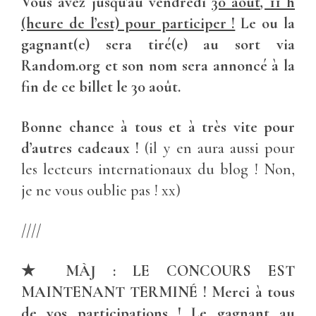
Vous avez jusqu’au vendredi
30 août, 11 h
(heure de l’est) pour participer !
Le ou la
gagnant(e) sera tiré(e) au sort via
Random.org et son nom sera annoncé à la
fin de ce billet le 30 août.
Bonne chance à tous et à très vite pour
d’autres cadeaux !
(il y en aura aussi pour
les lecteurs internationaux du blog ! Non,
je ne vous oublie pas ! xx)
////
★ MÀJ : LE CONCOURS EST
MAINTENANT TERMINÉ ! Merci à tous
de vos participations ! Le gagnant au