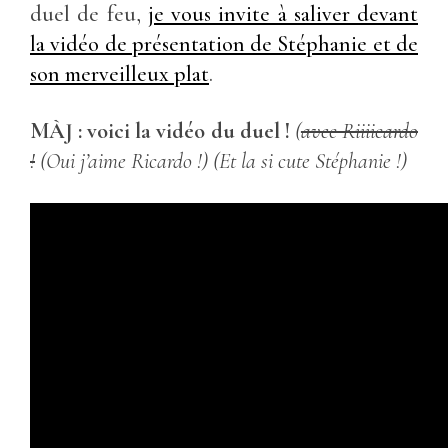
duel de feu,
je vous invite à saliver devant
la vidéo de présentation de Stéphanie et de
son merveilleux plat
.
MÀJ : voici la vidéo du duel !
(
avec Riiiicardo
!
(Oui j’aime Ricardo !) (Et la si cute Stéphanie !)