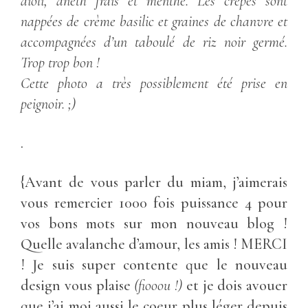
aïoli, aneth frais et menthe.
Les crêpes sont
nappées de crème basilic et graines de chanvre et
accompagnées d’un taboulé de riz noir germé.
Trop trop bon !
Cette photo a très possiblement été prise en
peignoir. ;)
.
{Avant de vous parler du miam, j’aimerais
vous remercier 1000 fois puissance 4 pour
vos bons mots sur mon nouveau blog !
Quelle avalanche d’amour, les amis ! MERCI
! Je suis super contente que le nouveau
design vous plaise
(fiooou !)
et je dois avouer
que j’ai moi aussi le coeur plus léger depuis