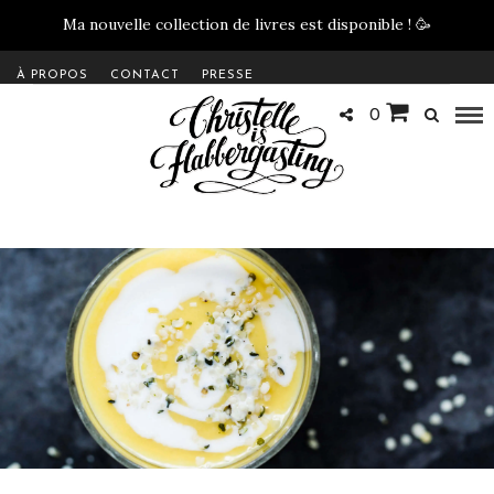
Ma nouvelle collection de livres est disponible !
🥳
À PROPOS
CONTACT
PRESSE
0