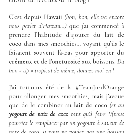
encore de recettes sur le blog !
C’est depuis Hawaii
(bon, bon, elle va encore
nous parler d’Hawaii…)
que j’ai commencé à
prendre l’habitude d’ajouter du
lait de
coco
dans mes smoothies… voyant qu’ils le
faisaient souvent là-bas pour apporter du
crémeux
et de
l’onctuosité
aux boissons.
Du
bon « tip » tropical de même, donnez moi-en !
J’ai toujours été de la #TeamJusdOrange
pour allonger mes smoothies, mais j’avoue
que de le combiner au
lait de coco
(et au
yogourt de noix de coco
tant qu’à faire !)(vous
pourriez le remplacer par un yogourt à saveur de
noix de coco, si vous ne voulez pas une boisson