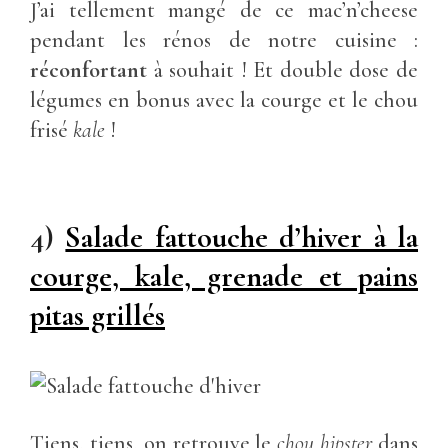
J’ai tellement mangé de ce mac’n’cheese
pendant les rénos de notre cuisine :
réconfortant
à souhait ! Et double dose de
légumes en bonus avec la courge et le chou
frisé
kale
!
4)
Salade fattouche d’hiver à la
courge, kale, grenade et pains
pitas grillés
Tiens, tiens, on retrouve le
chou hipster
dans