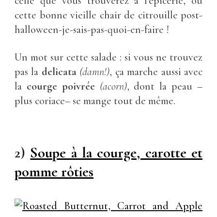
celle que vous trouverez à l’épicerie, ou
cette bonne vieille chair de citrouille post-
halloween-je-sais-pas-quoi-en-faire !
Un mot sur cette salade : si vous ne trouvez
pas la
delicata
(damn!)
, ça marche aussi avec
la
courge poivrée
(acorn)
, dont la peau –
plus coriace– se mange tout de même.
2)
Soupe à la courge, carotte et
pomme rôties