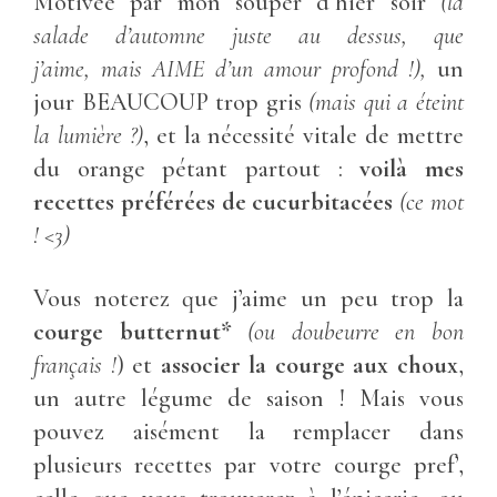
Motivée par mon souper d’hier soir
(la
salade d’automne juste au dessus, que
j’aime, mais AIME d’un amour profond !),
un
jour BEAUCOUP trop gris
(mais qui a éteint
la lumière ?)
, et la nécessité vitale de mettre
du orange pétant partout :
voilà mes
recettes préférées de cucurbitacées
(ce mot
! <3)
Vous noterez que j’aime un peu trop la
courge butternut*
(ou doubeurre en bon
français !
) et
associer la courge aux choux
,
un autre légume de saison ! Mais vous
pouvez aisément la remplacer dans
plusieurs recettes par votre courge pref’,