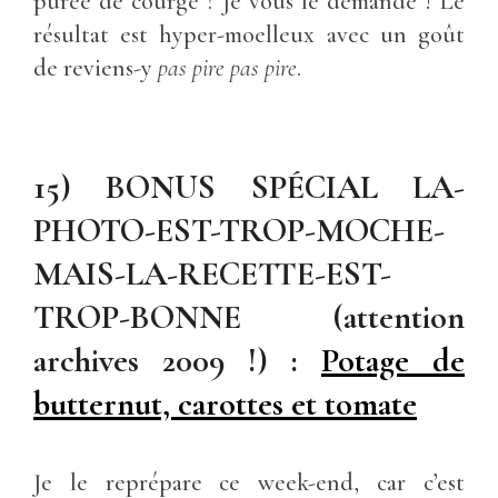
purée de courge ? Je vous le demande ! Le
résultat est hyper-moelleux avec un goût
de reviens-y
pas pire pas pire
.
15) BONUS SPÉCIAL LA-
PHOTO-EST-TROP-MOCHE-
MAIS-LA-RECETTE-EST-
TROP-BONNE (attention
archives 2009 !) :
Potage de
butternut, carottes et tomate
Je le reprépare ce week-end, car c’est