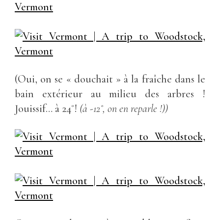
(Oui, on se « douchait » à la fraîche dans le
bain extérieur au milieu des arbres !
Jouissif… à 24˚!
(à -12˚, on en reparle !))