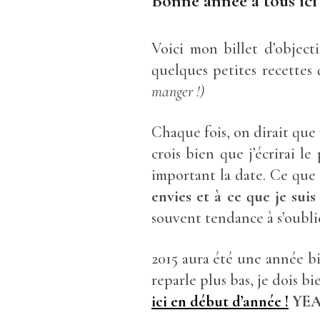
Bonne année à tous ici
Voici mon billet d’object
quelques petites recettes
manger !)
Chaque fois, on dirait que 
crois bien que j’écrirai l
important la date. Ce que 
envies et à ce que je sui
souvent tendance à s’oublier
2015 aura été une année b
reparle plus bas, je dois b
ici en début d’année !
YEA