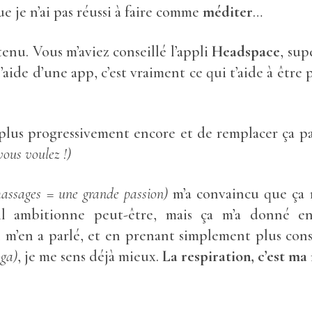
ue je n’ai pas réussi à faire comme
méditer
…
 tenu. Vous m’aviez conseillé l’appli
Headspace
, sup
l’aide d’une app, c’est vraiment ce qui t’aide à être 
er plus progressivement encore et de remplacer ça p
 vous voulez !)
massages = une grande passion)
m’a convaincu que ça 
l ambitionne peut-être, mais ça m’a donné envi
l m’en a parlé, et en prenant simplement plus cons
ga)
, je me sens déjà mieux.
La respiration, c’est ma